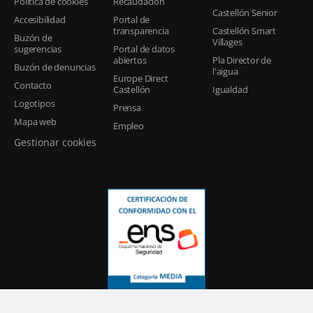
Política de cookies
Recaudación
Castellón Senior
Accesibilidad
Portal de
transparencia
Castellón Smart
Buzón de
Villages
sugerencias
Portal de datos
abiertos
Pla Director de
Buzón de denuncias
l'aigua
Europe Direct
Contacto
Castellón
Igualdad
Logotipos
Prensa
Mapa web
Empleo
Gestionar cookies