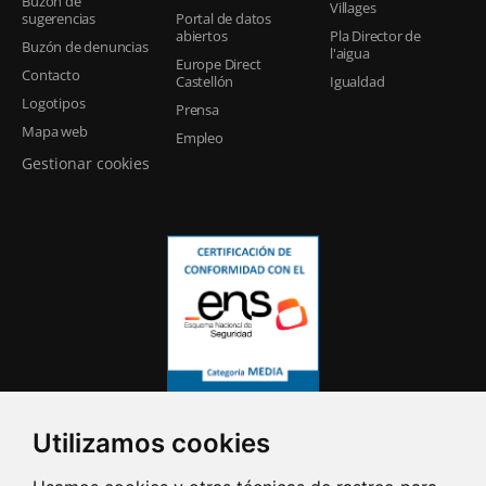
Buzón de
Villages
sugerencias
Portal de datos
abiertos
Pla Director de
Buzón de denuncias
l'aigua
Europe Direct
Contacto
Castellón
Igualdad
Logotipos
Prensa
Mapa web
Empleo
Gestionar cookies
Utilizamos cookies