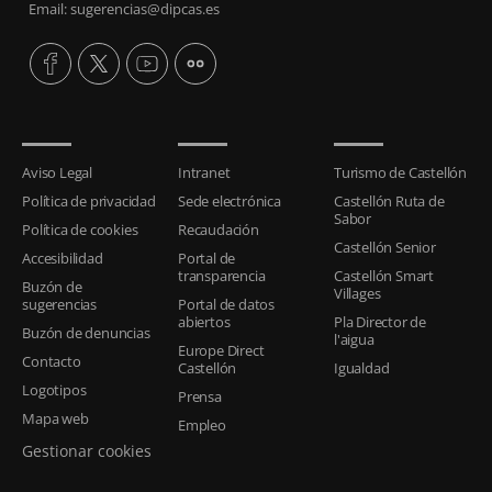
Email: sugerencias@dipcas.es
Aviso Legal
Intranet
Turismo de Castellón
Política de privacidad
Sede electrónica
Castellón Ruta de
Sabor
Política de cookies
Recaudación
Castellón Senior
Accesibilidad
Portal de
transparencia
Castellón Smart
Buzón de
Villages
sugerencias
Portal de datos
abiertos
Pla Director de
Buzón de denuncias
l'aigua
Europe Direct
Contacto
Castellón
Igualdad
Logotipos
Prensa
Mapa web
Empleo
Gestionar cookies