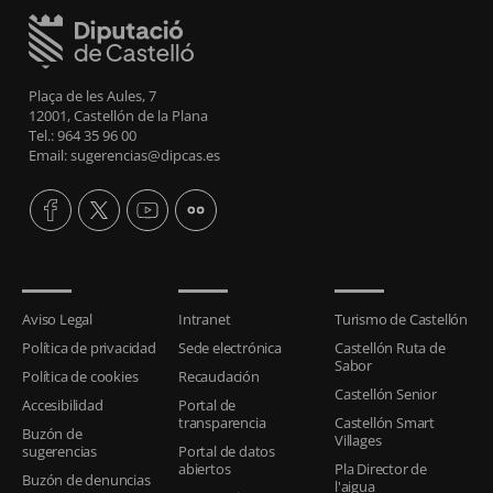
Plaça de les Aules, 7
12001, Castellón de la Plana
Tel.: 964 35 96 00
Email: sugerencias@dipcas.es
Aviso Legal
Intranet
Turismo de Castellón
Política de privacidad
Sede electrónica
Castellón Ruta de
Sabor
Política de cookies
Recaudación
Castellón Senior
Accesibilidad
Portal de
transparencia
Castellón Smart
Buzón de
Villages
sugerencias
Portal de datos
abiertos
Pla Director de
Buzón de denuncias
l'aigua