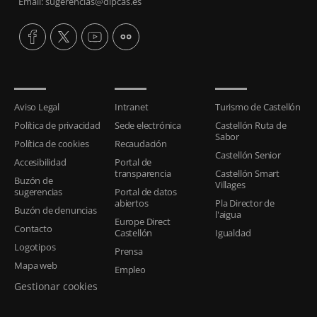
Email: sugerencias@dipcas.es
Aviso Legal
Intranet
Turismo de Castellón
Política de privacidad
Sede electrónica
Castellón Ruta de
Sabor
Política de cookies
Recaudación
Castellón Senior
Accesibilidad
Portal de
transparencia
Castellón Smart
Buzón de
Villages
sugerencias
Portal de datos
abiertos
Pla Director de
Buzón de denuncias
l'aigua
Europe Direct
Contacto
Castellón
Igualdad
Logotipos
Prensa
Mapa web
Empleo
Gestionar cookies