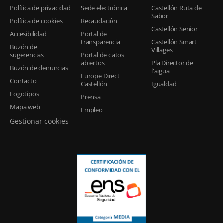
Política de privacidad
Sede electrónica
Castellón Ruta de
Sabor
Política de cookies
Recaudación
Castellón Senior
Accesibilidad
Portal de
transparencia
Castellón Smart
Buzón de
Villages
sugerencias
Portal de datos
abiertos
Pla Director de
Buzón de denuncias
l'aigua
Europe Direct
Contacto
Castellón
Igualdad
Logotipos
Prensa
Mapa web
Empleo
Gestionar cookies