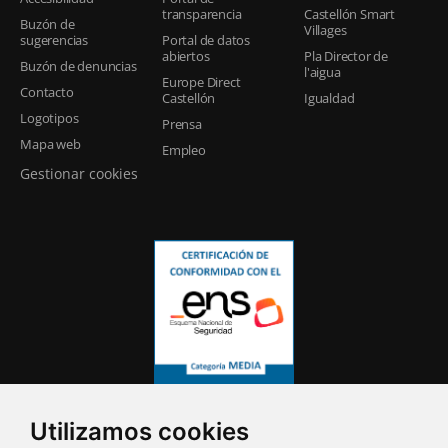
transparencia
Castellón Smart
Buzón de
Villages
sugerencias
Portal de datos
abiertos
Pla Director de
Buzón de denuncias
l'aigua
Europe Direct
Contacto
Castellón
Igualdad
Logotipos
Prensa
Mapa web
Empleo
Gestionar cookies
Utilizamos cookies