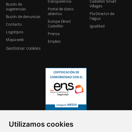
transparencia
Castellón Smart
Buzón de
Villages
sugerencias
Portal de datos
abiertos
Pla Director de
Buzón de denuncias
l'aigua
Europe Direct
Contacto
Castellón
Igualdad
Logotipos
Prensa
Mapa web
Empleo
Gestionar cookies
Utilizamos cookies