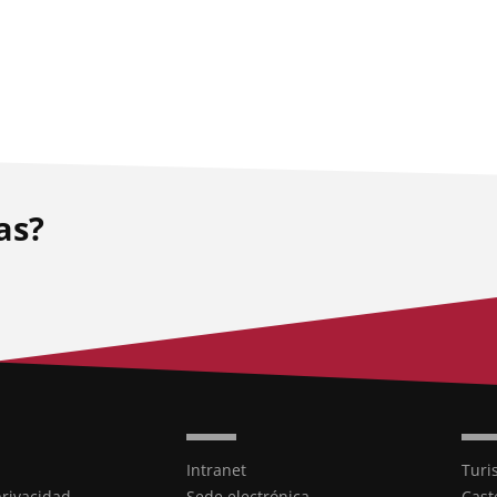
as?
Intranet
Turi
privacidad
Sede electrónica
Cast