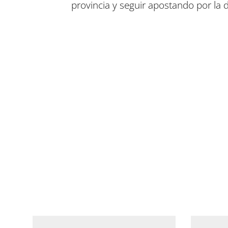
provincia y seguir apostando por la d
Compartir en Facebook
Compartir en Twitter
Compartir en Linkedin