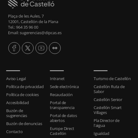
Plaça de les Aules, 7
12001, Castellón de la Plana
Tel.: 964 35 96 00
Email: sugerencias@dipcas.es
Aviso Legal
Intranet
Turismo de Castellón
Política de privacidad
Sede electrónica
Castellón Ruta de
Sabor
Política de cookies
Recaudación
Castellón Senior
Accesibilidad
Portal de
transparencia
Castellón Smart
Buzón de
Villages
sugerencias
Portal de datos
abiertos
Pla Director de
Buzón de denuncias
l'aigua
Europe Direct
Contacto
Castellón
Igualdad