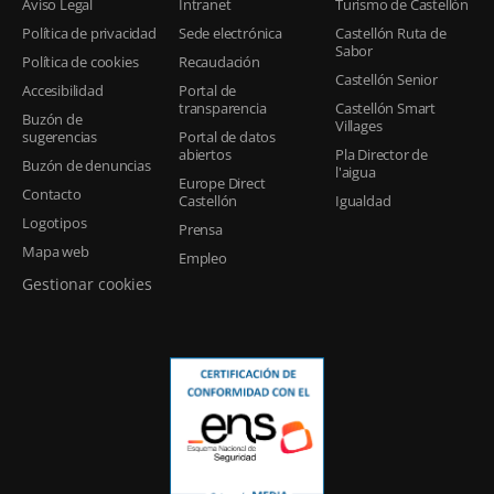
Aviso Legal
Intranet
Turismo de Castellón
Política de privacidad
Sede electrónica
Castellón Ruta de
Sabor
Política de cookies
Recaudación
Castellón Senior
Accesibilidad
Portal de
transparencia
Castellón Smart
Buzón de
Villages
sugerencias
Portal de datos
abiertos
Pla Director de
Buzón de denuncias
l'aigua
Europe Direct
Contacto
Castellón
Igualdad
Logotipos
Prensa
Mapa web
Empleo
Gestionar cookies