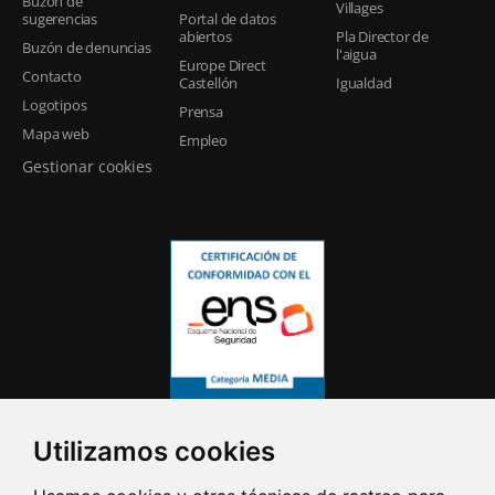
Buzón de
Villages
sugerencias
Portal de datos
abiertos
Pla Director de
Buzón de denuncias
l'aigua
Europe Direct
Contacto
Castellón
Igualdad
Logotipos
Prensa
Mapa web
Empleo
Gestionar cookies
Utilizamos cookies