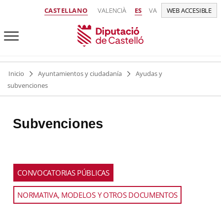
CASTELLANO
VALENCIÀ
ES
VA
WEB ACCESIBLE
Inicio
Ayuntamientos y ciudadanía
Ayudas y
subvenciones
Subvenciones
Usa
CONVOCATORIAS PÚBLICAS
las
teclas
NORMATIVA, MODELOS Y OTROS DOCUMENTOS
izquierda
y
derecha