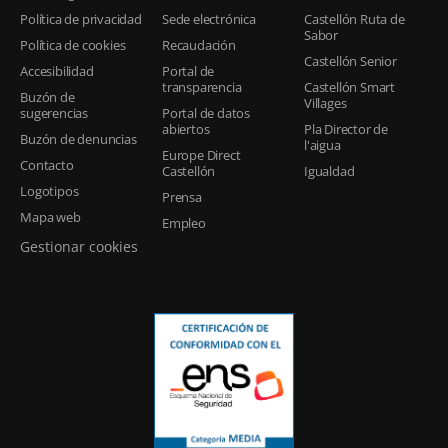
Política de privacidad
Sede electrónica
Castellón Ruta de
Sabor
Política de cookies
Recaudación
Castellón Senior
Accesibilidad
Portal de
transparencia
Castellón Smart
Buzón de
Villages
sugerencias
Portal de datos
abiertos
Pla Director de
Buzón de denuncias
l'aigua
Europe Direct
Contacto
Castellón
Igualdad
Logotipos
Prensa
Mapa web
Empleo
Gestionar cookies