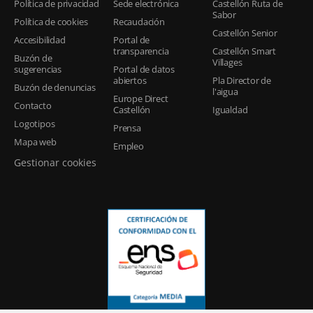
Política de privacidad
Sede electrónica
Castellón Ruta de
Sabor
Política de cookies
Recaudación
Castellón Senior
Accesibilidad
Portal de
transparencia
Castellón Smart
Buzón de
Villages
sugerencias
Portal de datos
abiertos
Pla Director de
Buzón de denuncias
l'aigua
Europe Direct
Contacto
Castellón
Igualdad
Logotipos
Prensa
Mapa web
Empleo
Gestionar cookies