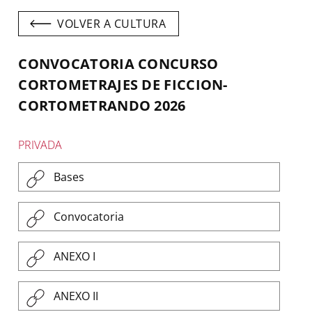
para
navegar
VOLVER A CULTURA
entre
pestañas.
CONVOCATORIA CONCURSO
CORTOMETRAJES DE FICCION-
CORTOMETRANDO 2026
PRIVADA
Bases
Convocatoria
ANEXO I
ANEXO II