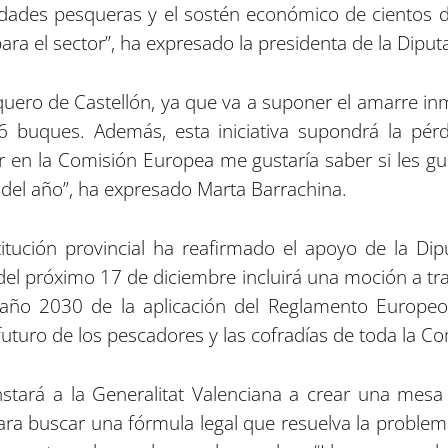
ades pesqueras y el sostén económico de cientos de
para el sector”, ha expresado la presidenta de la Dipu
quero de Castellón, ya que va a suponer el amarre in
56 buques. Además, esta iniciativa supondrá la pé
r en la Comisión Europea me gustaría saber si les gus
 del año”, ha expresado Marta Barrachina.
itución provincial ha reafirmado el apoyo de la Dip
 del próximo 17 de diciembre incluirá una moción a tra
al año 2030 de la aplicación del Reglamento Europeo
futuro de los pescadores y las cofradías de toda la C
 instará a la Generalitat Valenciana a crear una mesa
para buscar una fórmula legal que resuelva la proble