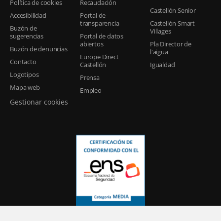
Política de cookies
Recaudación
Castellón Senior
Accesibilidad
Portal de
transparencia
Castellón Smart
Buzón de
Villages
sugerencias
Portal de datos
abiertos
Pla Director de
Buzón de denuncias
l'aigua
Europe Direct
Contacto
Castellón
Igualdad
Logotipos
Prensa
Mapa web
Empleo
Gestionar cookies