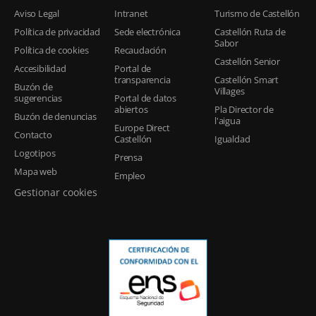
Aviso Legal
Intranet
Turismo de Castellón
Política de privacidad
Sede electrónica
Castellón Ruta de
Sabor
Política de cookies
Recaudación
Castellón Senior
Accesibilidad
Portal de
transparencia
Castellón Smart
Buzón de
Villages
sugerencias
Portal de datos
abiertos
Pla Director de
Buzón de denuncias
l'aigua
Europe Direct
Contacto
Castellón
Igualdad
Logotipos
Prensa
Mapa web
Empleo
Gestionar cookies