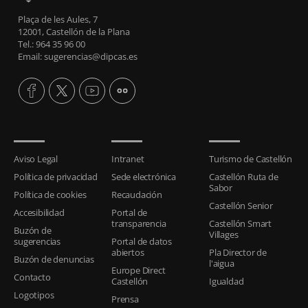
Plaça de les Aules, 7
12001, Castellón de la Plana
Tel.: 964 35 96 00
Email: sugerencias@dipcas.es
Aviso Legal
Intranet
Turismo de Castellón
Política de privacidad
Sede electrónica
Castellón Ruta de
Sabor
Política de cookies
Recaudación
Castellón Senior
Accesibilidad
Portal de
transparencia
Castellón Smart
Buzón de
Villages
sugerencias
Portal de datos
abiertos
Pla Director de
Buzón de denuncias
l'aigua
Europe Direct
Contacto
Castellón
Igualdad
Logotipos
Prensa