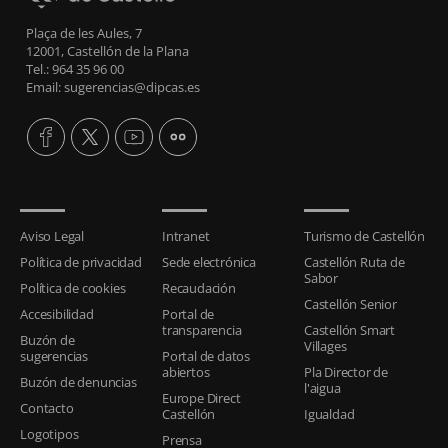
Plaça de les Aules, 7
12001, Castellón de la Plana
Tel.: 964 35 96 00
Email: sugerencias@dipcas.es
Aviso Legal
Intranet
Turismo de Castellón
Política de privacidad
Sede electrónica
Castellón Ruta de
Sabor
Política de cookies
Recaudación
Castellón Senior
Accesibilidad
Portal de
transparencia
Castellón Smart
Buzón de
Villages
sugerencias
Portal de datos
abiertos
Pla Director de
Buzón de denuncias
l'aigua
Europe Direct
Contacto
Castellón
Igualdad
Logotipos
Prensa