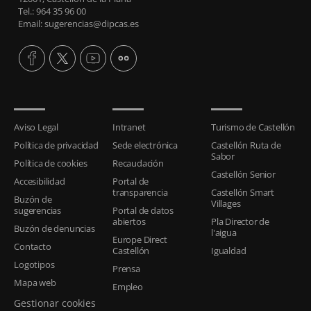
Tel.: 964 35 96 00
Email: sugerencias@dipcas.es
Aviso Legal
Intranet
Turismo de Castellón
Política de privacidad
Sede electrónica
Castellón Ruta de
Sabor
Política de cookies
Recaudación
Castellón Senior
Accesibilidad
Portal de
transparencia
Castellón Smart
Buzón de
Villages
sugerencias
Portal de datos
abiertos
Pla Director de
Buzón de denuncias
l'aigua
Europe Direct
Contacto
Castellón
Igualdad
Logotipos
Prensa
Mapa web
Empleo
Gestionar cookies