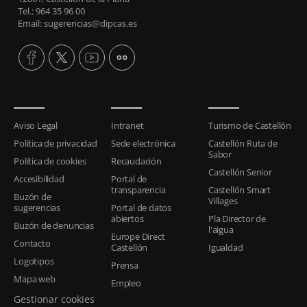
Tel.: 964 35 96 00
Email: sugerencias@dipcas.es
Aviso Legal
Intranet
Turismo de Castellón
Política de privacidad
Sede electrónica
Castellón Ruta de
Sabor
Política de cookies
Recaudación
Castellón Senior
Accesibilidad
Portal de
transparencia
Castellón Smart
Buzón de
Villages
sugerencias
Portal de datos
abiertos
Pla Director de
Buzón de denuncias
l'aigua
Europe Direct
Contacto
Castellón
Igualdad
Logotipos
Prensa
Mapa web
Empleo
Gestionar cookies