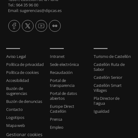
Tel.: 964 35 96 00
Email: sugerencias@dipcas.es
Aviso Legal
Intranet
Turismo de Castellón
Política de privacidad
Sede electrónica
Castellón Ruta de
Sabor
Política de cookies
Recaudación
Castellón Senior
Accesibilidad
Portal de
transparencia
Castellón Smart
Buzón de
Villages
sugerencias
Portal de datos
abiertos
Pla Director de
Buzón de denuncias
l'aigua
Europe Direct
Contacto
Castellón
Igualdad
Logotipos
Prensa
Mapa web
Empleo
Gestionar cookies