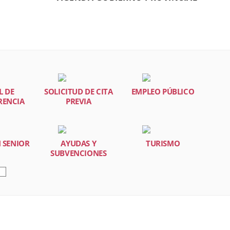
L DE
SOLICITUD DE CITA
EMPLEO PÚBLICO
IN
RENCIA
PREVIA
T
 SENIOR
AYUDAS Y
TURISMO
SUBVENCIONES