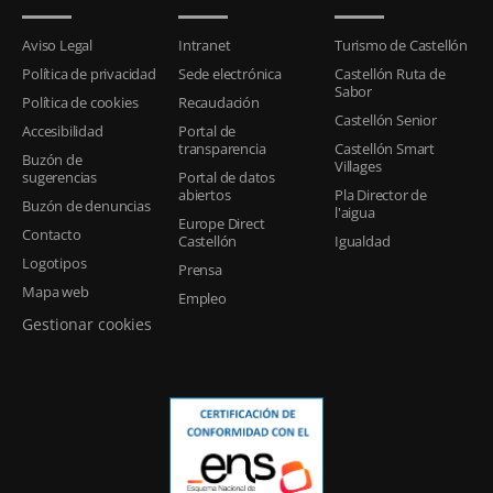
Aviso Legal
Intranet
Turismo de Castellón
Política de privacidad
Sede electrónica
Castellón Ruta de
Sabor
Política de cookies
Recaudación
Castellón Senior
Accesibilidad
Portal de
transparencia
Castellón Smart
Buzón de
Villages
sugerencias
Portal de datos
abiertos
Pla Director de
Buzón de denuncias
l'aigua
Europe Direct
Contacto
Castellón
Igualdad
Logotipos
Prensa
Mapa web
Empleo
Gestionar cookies