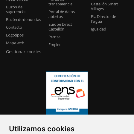
transparencia
Castellón Smart
Buzón de
Villages
sugerencias
Portal de datos
abiertos
Pla Director de
Buzón de denuncias
l'aigua
Europe Direct
Contacto
Castellón
Igualdad
Logotipos
Prensa
Mapa web
Empleo
Gestionar cookies
Utilizamos cookies