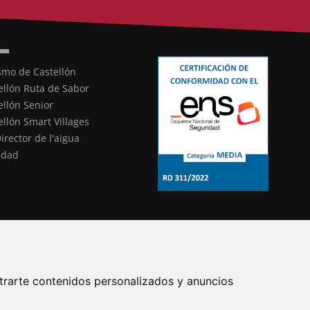
smo de Castellón
ellón Ruta de Sabor
ellón Senior
ellón Smart Villages
Director de l'aigua
ldad
trarte contenidos personalizados y anuncios