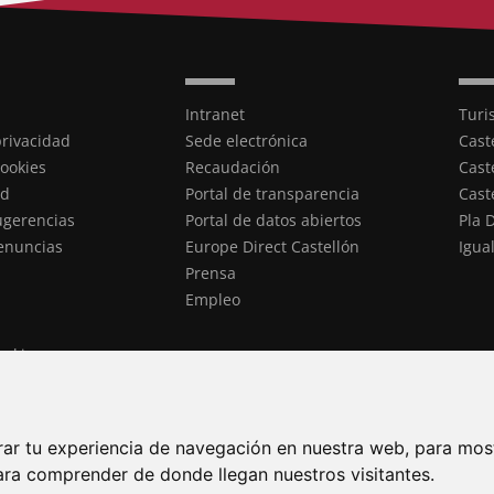
Intranet
Turi
privacidad
Sede electrónica
Cast
cookies
Recaudación
Cast
ad
Portal de transparencia
Cast
ugerencias
Portal de datos abiertos
Pla 
enuncias
Europe Direct Castellón
Igua
Prensa
Empleo
ookies
rar tu experiencia de navegación en nuestra web, para mos
ara comprender de donde llegan nuestros visitantes.