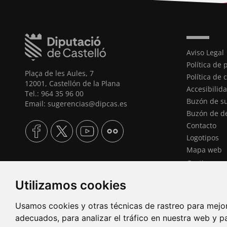
Aviso Legal
Política de 
Plaça de les Aules, 7
Política de 
12001, Castellón de la Plana
Accesibilid
Tel.: 964 35 96 00
Buzón de s
Email: sugerencias@dipcas.es
Buzón de d
Contacto
Logotipos
Mapa web
Gestionar c
Utilizamos cookies
Usamos cookies y otras técnicas de rastreo para mejo
adecuados, para analizar el tráfico en nuestra web y p