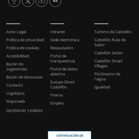
Aviso Legal
Intranet
Turismo de Castellón
Política de privacidad
Sede electrónica
Castellón Ruta de
Sabor
Política de cookies
Recaudación
Castellón Senior
Accesibilidad
Portal de
transparencia
Castellón Smart
Buzón de
Villages
sugerencias
Portal de datos
abiertos
Pla Director de
Buzón de denuncias
l'aigua
Europe Direct
Contacto
Castellón
Igualdad
Logotipos
Prensa
Mapa web
Empleo
Gestionar cookies