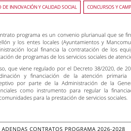
ierda
D DE INNOVACIÓN Y CALIDAD SOCIAL
CONCURSOS Y CAM
cha
ontrato programa es un convenio plurianual que se fi
gar
ellón y los entes locales (Ayuntamientos y Mancomun
e
nistración local financia la contratación de los equ
añas.
tación de programas de los servicios sociales de atenci
so, que viene regulado por el Decreto 38/2020, de 20
dinación y financiación de la atención primaria d
eptivo por parte de la Administración de la Genera
inciales como instrumento para regular la financia
omunidades para la prestación de servicios sociales.
ADENDAS CONTRATOS PROGRAMA 2026-2028