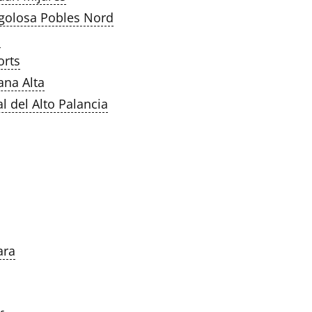
golosa Pobles Nord
c
orts
na Alta
 del Alto Palancia
ara