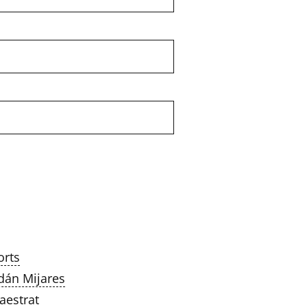
orts
án Mijares
estrat