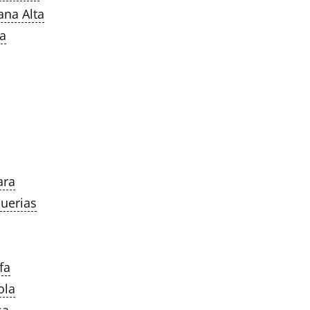
na Alta
a
ara
uerias
fa
ola