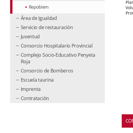
Pla
Repoblem
Vol
Pro
Área de Igualdad
Servicio de restauración
Juventud
Consorcio Hospitalario Provincial
Complejo Socio-Educativo Penyeta
Roja
Consorcio de Bomberos
Escuela taurina
Imprenta
Contratación
Usa
CO
las
tecla