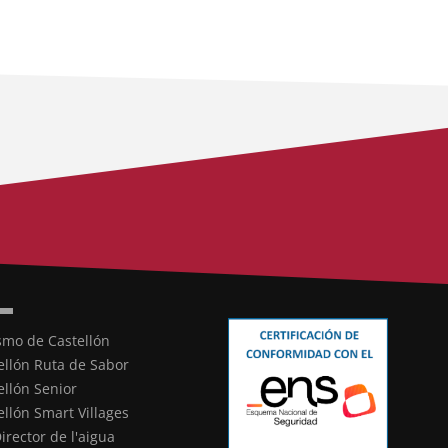
smo de Castellón
ellón Ruta de Sabor
ellón Senior
ellón Smart Villages
Director de l'aigua