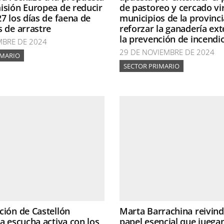
isión Europea de reducir
de pastoreo y cercado vir
27 los días de faena de
municipios de la provinc
s de arrastre
reforzar la ganadería ext
la prevención de incendi
MBRE DE 2024
29 DE NOVIEMBRE DE 2024
IMARIO
SECTOR PRIMARIO
ción de Castellón
Marta Barrachina reivind
la escucha activa con los
papel esencial que juegan