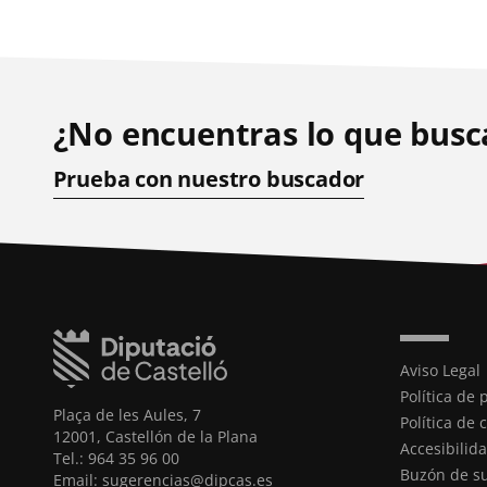
¿No encuentras lo que busc
Prueba con nuestro buscador
Aviso Legal
Política de 
Plaça de les Aules, 7
Política de 
12001, Castellón de la Plana
Accesibilid
Tel.: 964 35 96 00
Buzón de s
Email: sugerencias@dipcas.es