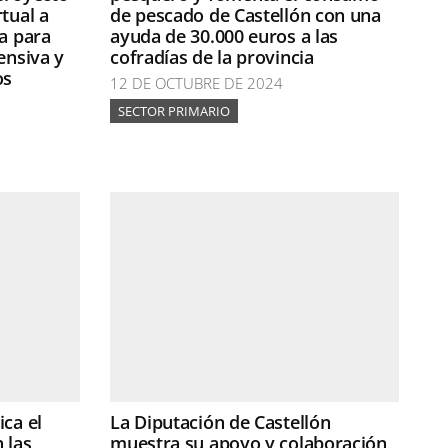
tual a
de pescado de Castellón con una
ia para
ayuda de 30.000 euros a las
ensiva y
cofradías de la provincia
os
12 DE OCTUBRE DE 2024
SECTOR PRIMARIO
ica el
La Diputación de Castellón
 las
muestra su apoyo y colaboración