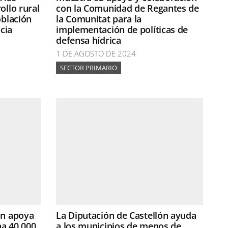
ollo rural
con la Comunidad de Regantes de
oblación
la Comunitat para la
ncia
implementación de políticas de
defensa hídrica
1 DE AGOSTO DE 2024
SECTOR PRIMARIO
ón apoya
La Diputación de Castellón ayuda
na 40.000
a los municipios de menos de