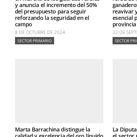
y anuncia el incremento del 50%
ganaderos
del presupuesto para seguir
reavivar 
reforzando la seguridad en el
esencial 
campo
provincia
8 DE OCTUBRE DE 2024
22 DE SEPT
SECTOR PRIMARIO
SECTOR PR
Marta Barrachina distingue la
La Diputa
calidad y excelencia del oro líquido
el sector 