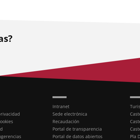
as?
Intranet
Turi
privacidad
Sede electrónica
Cast
cookies
Recaudación
Cast
ad
Portal de transparencia
Cast
ugerencias
Portal de datos abiertos
Pla 